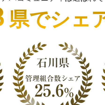
３
県でシェ