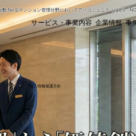
管理組合数 No.1|マンション管理分野においてアパコミュニティはCS゜N
サービス・事業内容
企業情報
事
個人情報保護方針